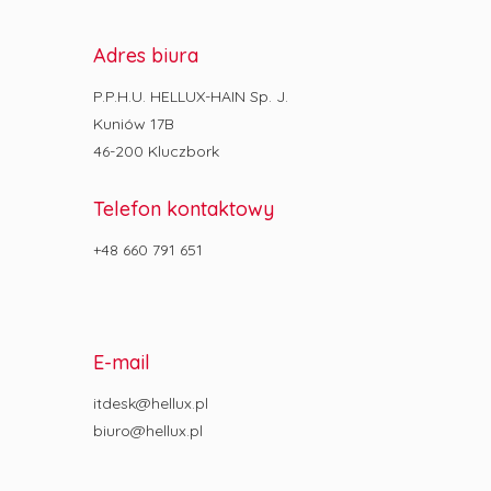
Adres biura
P.P.H.U. HELLUX-HAIN Sp. J.
Kuniów 17B
46-200 Kluczbork
Telefon kontaktowy
+48 660 791 651
E-mail
itdesk@hellux.pl
biuro@hellux.pl